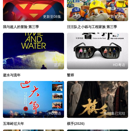
更新至08集
更新至26集
我与超人的冒险 第三季
汪汪队之小砾与工程家族 第三季
正片
HD粤语
逝水与流年
瞽师
HD国语
第10集已完结
五埠岭过大年
棋手(2026)