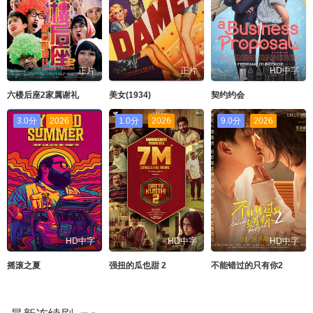
正片
正片
HD中字
六楼后座2家属谢礼
美女(1934)
契约约会
3.0分
2026
1.0分
2026
9.0分
2026
HD中字
HD中字
HD中字
摇滚之夏
强扭的瓜也甜 2
不能错过的只有你2