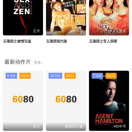
正片
HD中字
正片
玉蒲团之偷情宝鉴
玉蒲团现代版
玉蒲团之官人我要
最新动作片
更多
5.0分
2026
10.0分
2021
7.0分
2022
正片
更新至15集
HD中字