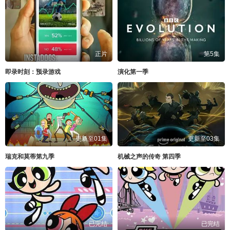
正片
第5集
即录时刻：预录游戏
演化第一季
更新至01集
更新至03集
瑞克和莫蒂第九季
机械之声的传奇 第四季
已完结
已完结