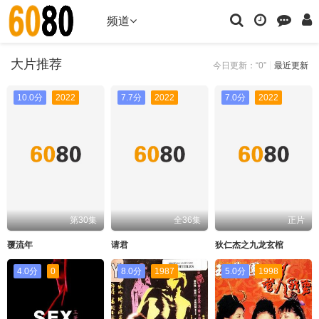
频道
大片推荐
今日更新：“0”
最近更新
10.0分
2022
7.7分
2022
7.0分
2022
第30集
全36集
正片
覆流年
请君
狄仁杰之九龙玄棺
4.0分
0
8.0分
1987
5.0分
1998