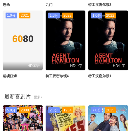
怒杀
九门
特工汉密尔顿2
1.0分
2021
1.0分
2022
1.0分
2022
HD国语
HD中字
HD中字
秘境狂蟒
特工汉密尔顿4
特工汉密尔顿1
最新喜剧片
更多
5.0分
2008
2.0分
1934
7.0分
2025