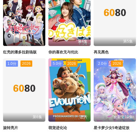
正片
第4集
第5集
红壳的潘多拉剧场版
你的喜欢无与伦比
再见黑色
1.0分
2026
5.0分
2026
2.0分
2026
第6集
正片
更新至10集
旋转亮片
萌宠进化论
星卡梦少女5奇迹绽放