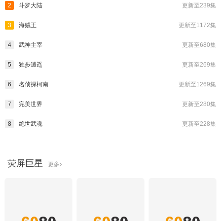
2
斗罗大陆
更新至239集
3
海贼王
更新至1172集
4
武神主宰
更新至680集
5
独步逍遥
更新至269集
6
名侦探柯南
更新至1269集
7
完美世界
更新至280集
8
绝世武魂
更新至228集
荧屏巨星
更多