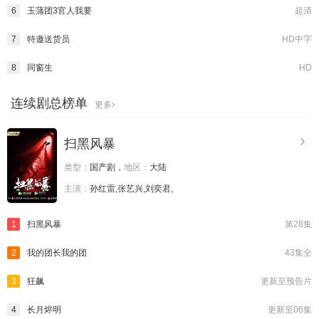
6
玉蒲团3官人我要
超清
7
特邀送货员
HD中字
8
同窗生
HD
连续剧总榜单
更多
扫黑风暴
类型：
国产剧，
地区：
大陆
主演：
孙红雷,张艺兴,刘奕君,
1
扫黑风暴
第28集
2
我的团长我的团
43集全
3
狂飙
更新至预告片
4
长月烬明
更新至06集