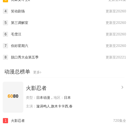
4
笑动剧场
更新至20260
5
第三调解室
更新至20260
6
毛雪汪
更新至20260
7
你好星期六
更新至20260
8
脱口秀大会第五季
更新至20221
动漫总榜单
更多
火影忍者
类型：
日本动漫，
地区：
日本
主演：
漩涡鸣人,旗木卡卡西,春
1
火影忍者
720集全