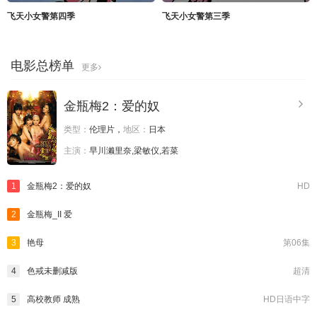
飞天小女警第四季
飞天小女警第三季
电影总榜单
更多
金瓶梅2：爱的奴
类型：
伦理片，
地区：
日本
主演：
早川濑里奈,梁敏仪,若菜
1
金瓶梅2：爱的奴
HD
2
金瓶梅_II 爱
3
艳母
第06集
4
色戒未删减版
超清
5
高校教师 成熟
HD日语中字