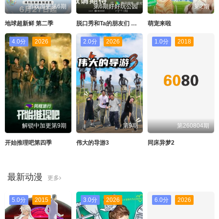
游戏加更第6期
第6期好好玩公园
第2期
地球超新鲜 第二季
脱口秀和Ta的朋友们 第三季
萌宠来啦
4.0分
2026
2.0分
2026
1.0分
2018
解锁中加更第9期
第9期
第260804期
开始推理吧第四季
伟大的导游3
同床异梦2
最新动漫
更多
5.0分
2015
3.0分
2026
6.0分
2026