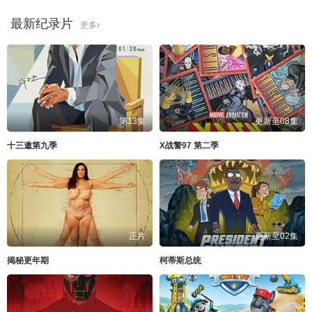
最新纪录片
更多
第13集
更新至08集
十三邀第九季
X战警97 第二季
正片
更新至02集
揭秘更年期
柯蒂斯总统