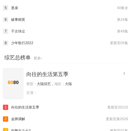
5
悬崖
40集全
6
破事精英
第24集
7
千古玦尘
第49集
8
少年歌行2022
更新至05集
综艺总榜单
更多
向往的生活第五季
类型：
大陆综艺，
地区：
大陆
主演：
1
向往的生活第五季
更新至20210
2
金牌调解
更新至第2026
3
街舞女斗士2
更新至01集