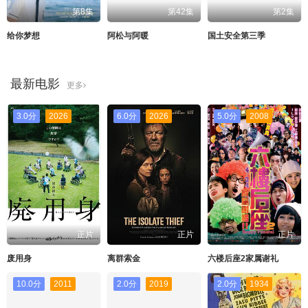
第8集
第42集
第2集
给你梦想
阿松与阿暖
国土安全第三季
最新电影
更多
3.0分
2026
6.0分
2026
5.0分
2008
正片
正片
正片
废用身
离群索金
六楼后座2家属谢礼
10.0分
2011
2.0分
2019
2.0分
1934