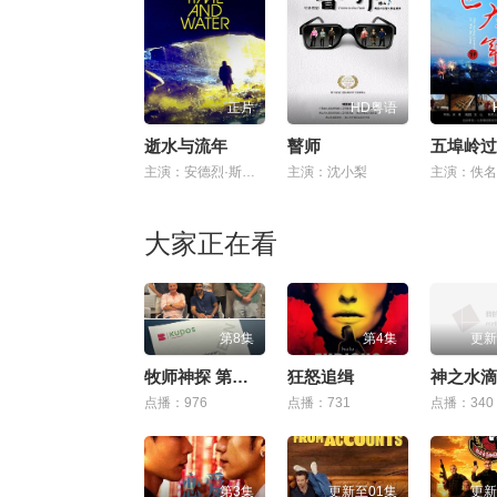
正片
HD粤语
逝水与流年
瞽师
五埠岭过
主演：安德烈·斯奈·马格纳森,Árni Kjartansson,赫迪斯·斯特芬斯多蒂尔,Hulda Filippusdóttir
主演：沈小梨
主演：佚名
大家正在看
第8集
第4集
更新
牧师神探 第十一季
狂怒追缉
神之水滴
点播：976
点播：731
点播：340
第3集
更新至01集
更新