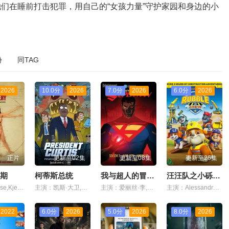
们在睡前打击犯罪，用自己的“女孩力量”守护家园和身边的小
份
同TAG
2026
10.0分
2026
7.0分
2026
6.0分
2026
正片
更新至02集
更新至08集
更新至26集
期
柯蒂斯总统
我与超人的冒险 第三季
汪汪队之小砾与工程家族 第三季
主演：Louise,Kjeldsen
主演：凯斯·大卫,斯蒂芬妮·比翠丝,吉姆·拉什,丹·巴克达尔,凯尔茜·斯科特
主演：爱丽丝·李,杰克·奎德,卢卡斯·格拉比,黛布拉·威尔逊,马克斯·迈特尔曼,凯萨琳·塔柏,克里斯·帕内尔,文森·童,珍妮·提拉多,伊斯梅尔·萨希德,小戴维·艾瑞歌,琪亚娜·玛黛拉
主演：Alessandro,Pugiotto,Leslie,Adlam,拉克斯顿·汉斯贝克
2022
6.0分
2026
5.0分
2026
8.0分
2026