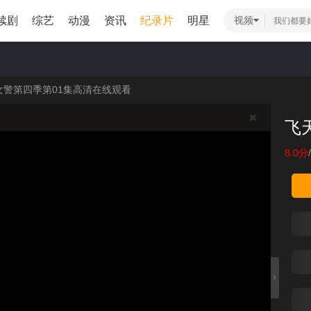
续剧
综艺
动漫
资讯
纪录片
明星
视频
女警第四季第01集高清在线观看
飞
8.0分
/