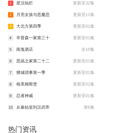
星汉灿烂
更新至32集
1
月亮女孩与恶魔恐
更新至11集
2
大北方第四季
更新至01集
3
辛普森一家第三十
更新至01集
4
闹鬼酒店
全10集
5
恶搞之家第二十二
更新至01集
6
猥城琐事第一季
更新至01集
7
格里姆斯堡
更新至01集
8
忍者神威
更新至01集
9
从秦始皇到汉武帝
第6集
10
热门资讯