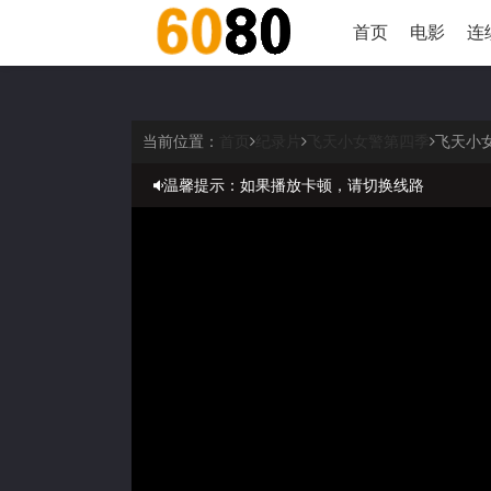
首页
电影
连
当前位置：
首页
纪录片
飞天小女警第四季
飞天小
温馨提示：如果播放卡顿，请切换线路
温馨提示：请勿相信视频中的非法广告
正在播放：飞天小女警第四季-第01集