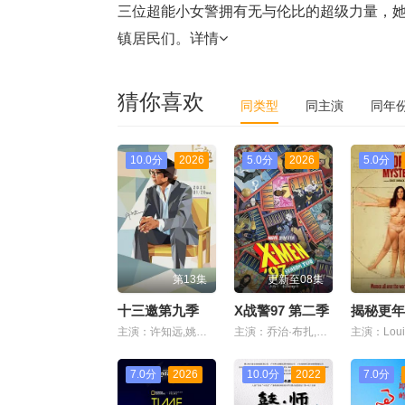
三位超能小女警拥有无与伦比的超级力量，她
镇居民们。
详情
猜你喜欢
同类型
同主演
同年
10.0分
2026
5.0分
2026
5.0分
第13集
更新至08集
十三邀第九季
X战警97 第二季
揭秘更年
主演：许知远,姚明,金国威,徐小虎,朱塞佩·托纳多雷,金耀基,王羽佳
主演：乔治·布扎,雷·蔡斯,霍莉·周,卡尔·J·杜德,詹妮弗·黑尔,JP·卡利亚赫,罗斯·马昆德,艾莉森·西莉-史密斯,马修·沃特森,伦诺·赞恩,迈克尔·约翰斯顿
7.0分
2026
10.0分
2022
7.0分