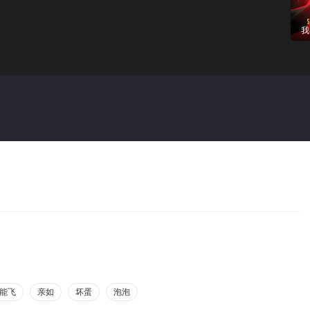
我
能飞
亲如
坏蛋
泡泡