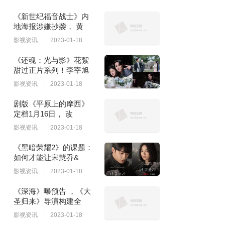
《新世纪福音战士》内
地海报涉嫌抄袭， 黄
影视资讯
2023-01-18
《还魂：光与影》花絮
甜过正片系列！李宰旭
影视资讯
2023-01-18
剧版《平原上的摩西》
定档1月16日， 改
影视资讯
2023-01-18
《黑暗荣耀2》的课题：
如何才能让宋慧乔&
影视资讯
2023-01-18
《深海》曝预告 ，《大
圣归来》导演构建全
影视资讯
2023-01-18