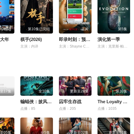
HD国语
第10集已完结
正片
第5集
大年
棋手(2026)
即录时刻：预录游戏
演化第一季
主演：内详
主演：Shayne Coplan,Tarek Mansour,Michael Selig
主演：克里斯·帕卡姆
至17集
全10集
更新至28集
第10集
蝙蝠侠：披风战士 第二季
囚牢生存战
The Loyalty Game
点播：85
点播：205
点播：1035
至05集
全5集
更新至02集
更新至01集