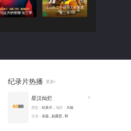
汪汪队之小砾与工程家族
与超人的冒险 第三季
第三季
纪录片热播
更多
星汉灿烂
类型：
纪录片，
地区：
大陆
主演：
吴磊 , 赵露思 , 郭