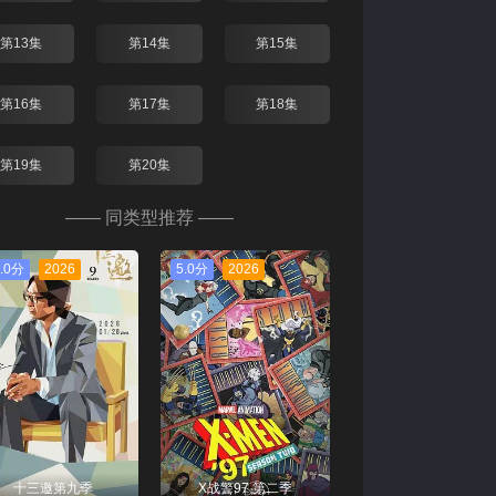
第13集
第14集
第15集
第16集
第17集
第18集
第19集
第20集
—— 同类型推荐 ——
.0分
2026
5.0分
2026
十三邀第九季
X战警97 第二季