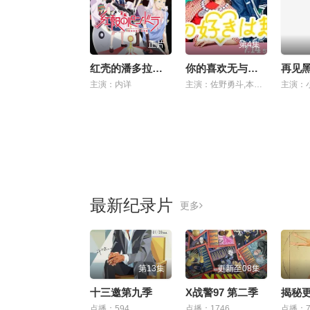
正片
第4集
红壳的潘多拉剧场版
你的喜欢无与伦比
再见
主演：内详
主演：佐野勇斗,本乡奏多,金田哲,松本若菜,高岛政伸,小野花梨,白石加代子,岛崎和歌子,藤井隆,白本彩奈,中村隼人
最新纪录片
更多
第13集
更新至08集
十三邀第九季
X战警97 第二季
揭秘
点播：594
点播：1746
点播：7