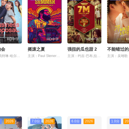
HD中字
HD中字
HD中字
约会
摇滚之夏
强扭的瓜也甜 2
主演：凯特琳·哈尔德曼,艾丽尔·塔图姆,Abidzar·Al·Ghifari
主演：Paul Stenerson,Zeke F Carlton III,Ashlee Buchanan
主演：约吉·巴布,拉姆亚·克里希南,Karunas,艾西瓦娅·莱克希米
分
2026
7.0分
2026
6.0分
2026
1.0分
20