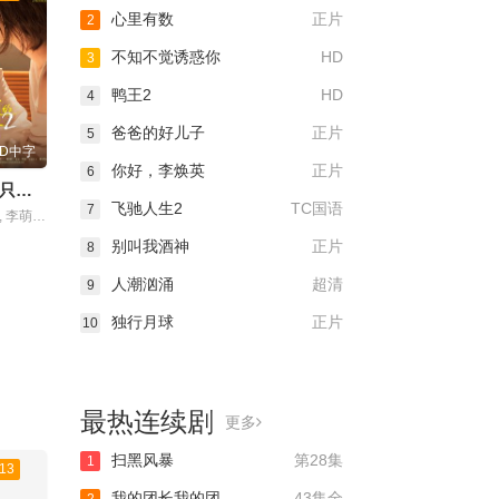
心里有数
正片
2
不知不觉诱惑你
HD
3
鸭王2
HD
4
爸爸的好儿子
正片
5
HD中字
你好，李焕英
正片
6
不能错过的只有你2
飞驰人生2
TC国语
7
主演：吴翊歌 , 李萌萌 , 杨业明 , 刘流 , 陶红 , 赵熙玥 , 黄品沅 , 赵晋 , 田东霖 , 赵汉军 , 王彩平
别叫我酒神
正片
8
人潮汹涌
超清
9
独行月球
正片
10
最热连续剧
更多
扫黑风暴
第28集
1
13
我的团长我的团
43集全