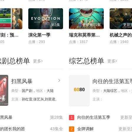
正片
第5集
更新至01集
更新
即录时刻：预录游戏
演化第一季
瑞克和莫蒂第九季
05
点播：293
点播：1817
点播：1940
续剧总榜单
综艺总榜单
更多
更多
扫黑风暴
向往的生活第五
类型：
国产剧，
地区：
大陆
类型：
大陆综艺，
地区：
主演：
孙红雷,张艺兴,刘奕君,
主演：
黑风暴
第28集
向往的生活第五季
更新至
1
的团长我的团
43集全
金牌调解
更新至第
2