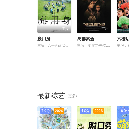
正片
正片
废用身
离群索金
主演：六平直政,染谷将太,泷内公美,北村有起哉,吉冈睦雄,中村映里子,广末哲万,中井友望
主演：麦肯吉·弗依,肖恩·宾,奥德娅·拉什
最新综艺
更多
7.0分
2026
4.0分
2026
8.0