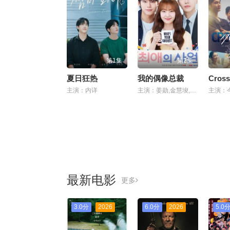
第1集
第2集
夏日狂热
我的偶像总裁
主演：内详
主演：姜勋,金慧埈,车禹闵
最新电影
更多
3.0分
2026
6.0分
2026
5.0