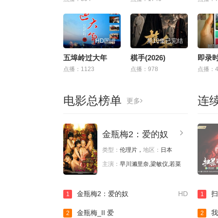
HD国语
第10集已完结
五埠岭过大年
棋手(2026)
点播：1123
点播：978
点播：4
电影总榜单
连
更多
金瓶梅2：爱的奴
类型：
伦理片，
地区：
日本
主演：
早川濑里奈,梁敏仪,若菜
金瓶梅2：爱的奴
HD
扫
1
1
金瓶梅_II 爱
我
2
2