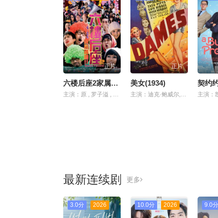
正片
正片
六楼后座2家属谢礼
美女(1934)
契约
主演：原 , 罗子溢 , 江若琳 , 陆永 , 郑诗君 , 曾志伟 , 林嘉欣 , 卢巧音 , 周俊伟
主演：迪克·鲍威尔,鲁比·基勒,Hugh,Herbert
最新连续剧
更多
3.0分
2026
10.0分
2026
9.0