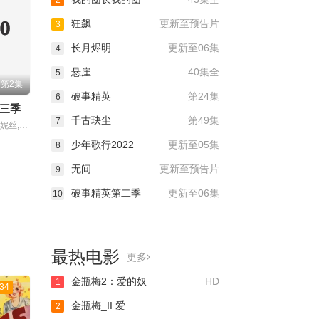
2
狂飙
更新至预告片
3
长月烬明
更新至06集
4
悬崖
40集全
5
第2集
破事精英
第24集
6
三季
千古玦尘
第49集
7
主演：莱尔·丹妮丝,戴米恩·路易斯,莫瑞娜·巴卡
少年歌行2022
更新至05集
8
无间
更新至预告片
9
破事精英第二季
更新至06集
10
最热电影
更多
金瓶梅2：爱的奴
HD
1
34
金瓶梅_II 爱
2