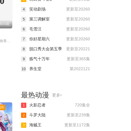
笑动剧场
更新至20260
4
第三调解室
更新至20260
5
804期
毛雪汪
更新至20260
6
你好星期六
更新至20260
7
主演：金九拉,徐章勋,秋瓷炫,于晓光
脱口秀大会第五季
更新至20221
8
炼气十万年
更新至365集
9
养生堂
第2022121
10
最热动漫
更多
火影忍者
720集全
1
26
斗罗大陆
更新至239集
2
海贼王
更新至1172集
3