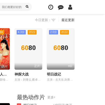
今日更新：“0”
最近更新
98
4.3分
2022
2.0分
2022
正片
正片
HD
玉蒲团之官人我要
神探大战
明日战记
主演：徐锦江,邵传勇,杨嘉玲,冬怡,植敬雯,钟甄
主演：刘青云,蔡卓妍,林峯,李若彤,谭凯,陈家乐,汤怡,何珮瑜,吴浩康,洪天明,车婉婉,斌子,李菁,马志威,杨天宇,胡子彤,朱鉴然,马睿瀚
主演：古天乐,刘青云,刘嘉玲,姜皓文,谢君豪,吴倩,万国鹏,张家辉,刘浩良,麦天枢
最热动作片
更多