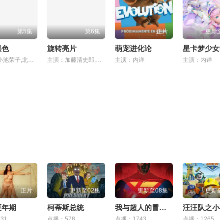
第5集
第6集
正片
更新
黑色
旋转亮片
萌宠进化论
主演：小池荣子,北香那,冈山天音,户田惠子,渡部笃郎
主演：加藤清史郎,萩原护,奥野壮,高桥侃,伊藤明日阳,桃儿,吉泽要人,骏河太郎,南琴奈,吉田晴登,仲野温,吉村界人
主演：内详
主演：内详
正片
更新至02集
更新至08集
更新
更年期
柯蒂斯总统
我与超人的冒险 第三季
31
点播：578
点播：1743
点播：1265