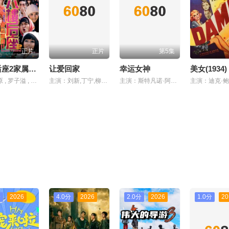
正片
正片
第5集
六楼后座2家属谢礼
让爱回家
幸运女神
美女(1934)
主演：原 , 罗子溢 , 江若琳 , 陆永 , 郑诗君 , 曾志伟 , 林嘉欣 , 卢巧音 , 周俊伟
主演：刘新,丁宁,柳佳慧,马新平,杨朝成
主演：斯特凡诺·阿科尔西,杰丝敏·特丽卡,爱德华多·莱奥
分
2026
4.0分
2026
2.0分
2026
1.0分
20