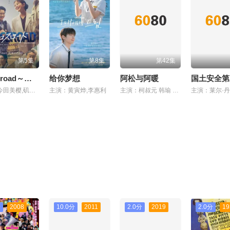
第5集
第8集
第42集
Crossroad～救命救急的约定
给你梦想
阿松与阿暖
国土安全第
主演：今田美樱,矶村勇斗,宽一郎,泉泽祐希
主演：黄寅烨,李惠利
主演：柯叔元 韩瑜 张睿家 杨子仪
分
2008
10.0分
2011
2.0分
2019
2.0分
19