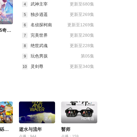
武神主宰
更新至680集
4
独步逍遥
更新至269集
5
至10集
名侦探柯南
更新至1269集
6
星卡梦少女5奇迹绽放
完美世界
更新至280集
7
绝世武魂
更新至228集
8
玩色男孩
第05集
9
灵剑尊
更新至340集
10
至26集
正片
HD粤语
汪汪队之小砾与工程家族 第三季
逝水与流年
瞽师
点播：944
点播：159