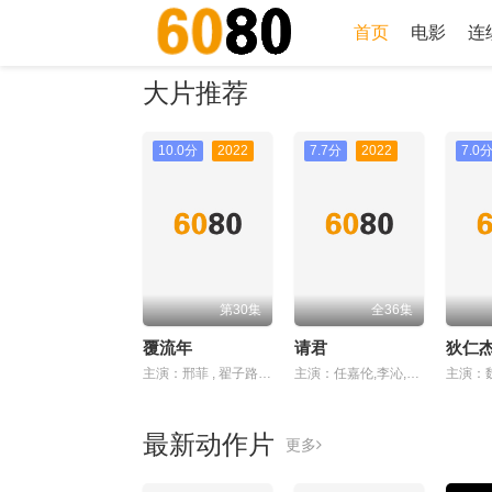
首页
电影
连
大片推荐
10.0分
2022
7.7分
2022
7.0
第30集
全36集
覆流年
请君
主演：邢菲 , 翟子路 , 经超 , 王思懿 , 高旭阳 , 张婕婕 , 牛子藩 , 韩烨 , 贺灵榣
主演：任嘉伦,李沁,陈希郡,吴明晶,昌隆
最新动作片
更多