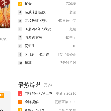
艳母
第06集
3
色戒未删减版
超清
4
高校教师 成熟
HD日语中字
5
正片
玉蒲团3官人我要
超清
6
特邀送货员
HD中字
7
主演：迪克·鲍威尔,鲁比·基勒,Hugh,Herbert
同窗生
HD
8
阿凡达：水之道
TC字幕修正
9
破墓
7分钟片段
10
最热综艺
更多
向往的生活第五季
更新至20210
1
18
金牌调解
更新至第2026
2
街舞女斗士2
更新至01集
3