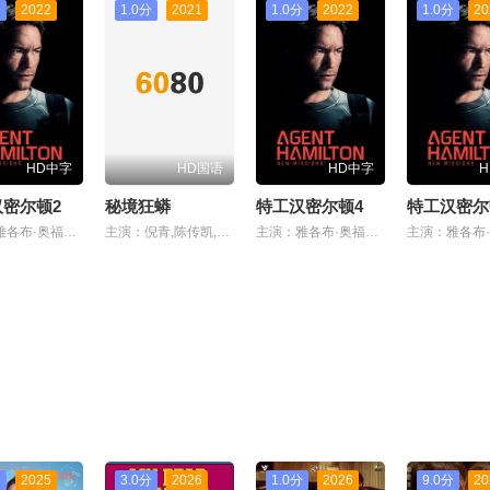
分
2022
1.0分
2021
1.0分
2022
1.0分
20
HD中字
HD国语
HD中字
密尔顿2
秘境狂蟒
特工汉密尔顿4
特工汉密尔
主演：雅各布·奥福特布罗
主演：倪青,陈传凯,戴洱滨
主演：雅各布·奥福特布罗
分
2025
3.0分
2026
1.0分
2026
9.0分
20