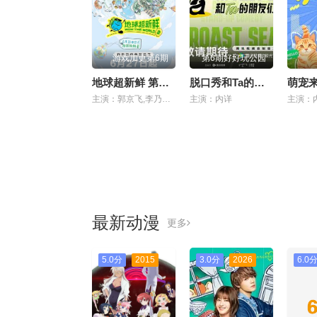
游戏加更第6期
第6期好好玩公园
地球超新鲜 第二季
脱口秀和Ta的朋友们 第三季
萌宠
主演：郭京飞,李乃文,孙红雷,王玉雯,陈星旭,刘宇宁,林一,龚俊
主演：内详
主演：
最新动漫
更多
5.0分
2015
3.0分
2026
6.0