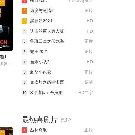
明日战记
HD国语|粤语
1
22
速度与激情9
正片
2
黑寡妇2021
HD
3
进击的巨人真人版
HD
4
鲁班四杰之伏龙海
正片
5
HD中字
蛇王2021
正片
6
顿1
自杀小队2
HD
7
主演：雅各布·奥福特布罗
刺杀小说家
正片
8
鬼吹灯之怒晴湘西
超清
9
X特遣队：全员集
HD中字
10
最热喜剧片
更多
丛林奇航
正片
1
26