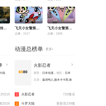
至03集
已完结
已完结
机械之声的传奇 第四季
飞天小女警第四季
飞天小女警第三季
点播：1517
点播：1909
动漫总榜单
更多
季
火影忍者
大陆
类型：
日本动漫，
地区：
日本
主演：
漩涡鸣人,旗木卡卡西,春
20210
火影忍者
720集全
1
2026
斗罗大陆
更新至239集
2