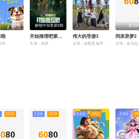
第2期
解锁中加更第9期
第9期
第260
来啦
开始推理吧第四季
伟大的导游3
同床异梦2
内详
主演：内详
主演：全昭旻,崔丹尼尔,李茂真,金大浩,朴明秀
分
2026
1.0分
2026
5.0分
2026
2.0分
20