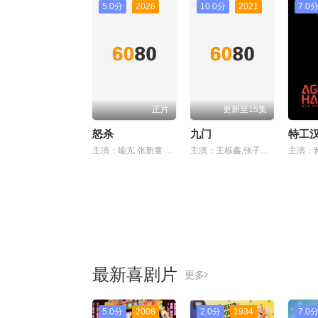
5.0分
2026
10.0分
2021
7.0
正片
更新至15集
怒杀
九门
特工汉
主演：喻亢 张新童 董洋 刘珂君
主演：王栎鑫,张子璇,谭建昌
最新喜剧片
更多
5.0分
2008
2.0分
1934
7.0