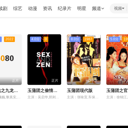
续剧
综艺
动漫
资讯
纪录片
明星
频道
视频
分
2022
4.0分
0
8.0分
1987
5.0分
19
正片
正片
HD中字
狄仁杰之九龙玄棺
玉蒲团之偷情宝鉴
玉蒲团现代版
主演：魏巍,黎真安,叶璇,张皓承,楼学贤
主演：吴启华,郑则仕,叶子楣,徐锦江
主演：张咏宜,车保罗,关海山,水岛裕美,森田水绘